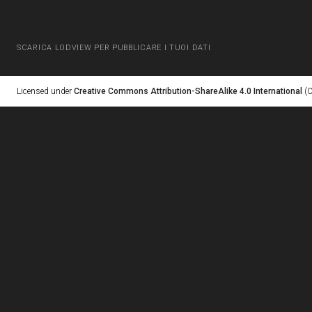
SCARICA LODVIEW PER PUBBLICARE I TUOI DATI
Licensed under
Creative Commons Attribution-ShareAlike 4.0 International
(C