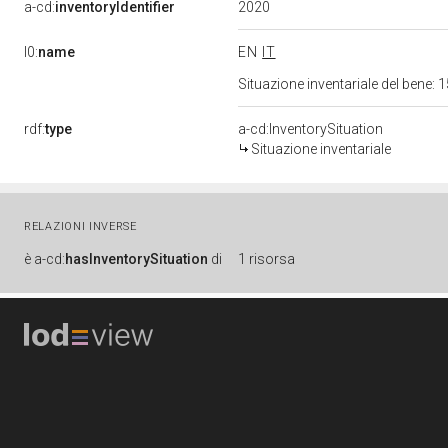
2020
a-cd:
inventoryIdentifier
l0:
name
EN
IT
Situazione inventariale del bene
rdf:
type
a-cd:InventorySituation
Situazione inventariale
RELAZIONI INVERSE
è
a-cd:
hasInventorySituation
di
1 risorsa