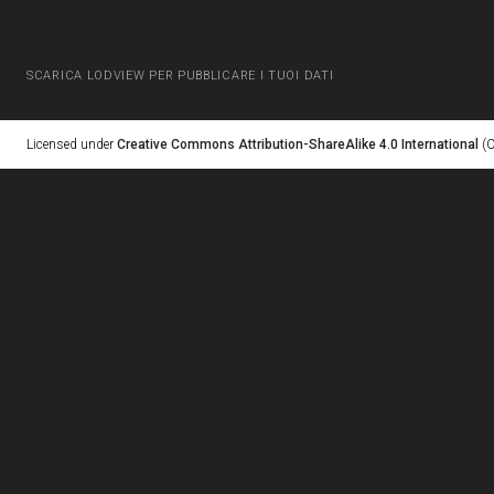
SCARICA LODVIEW PER PUBBLICARE I TUOI DATI
Licensed under
Creative Commons Attribution-ShareAlike 4.0 International
(C