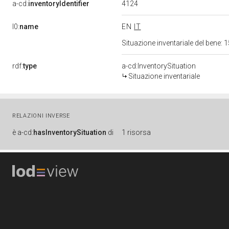
4124
a-cd:
inventoryIdentifier
l0:
name
EN
IT
Situazione inventariale del bene
rdf:
type
a-cd:InventorySituation
Situazione inventariale
RELAZIONI INVERSE
è
a-cd:
hasInventorySituation
di
1 risorsa