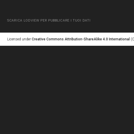
SCARICA LODVIEW PER PUBBLICARE I TUOI DATI
Licensed under
Creative Commons Attribution-ShareAlike 4.0 International
(C