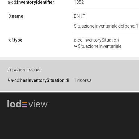
1352
a-cd:
inventoryIdentifier
l0:
name
EN
IT
Situazione inventariale del bene
rdf:
type
a-cd:InventorySituation
Situazione inventariale
RELAZIONI INVERSE
è
a-cd:
hasInventorySituation
di
1 risorsa