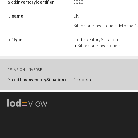
3823
a-cd:
inventoryIdentifier
l0:
name
EN
IT
Situazione inventariale del bene
rdf:
type
a-cd:InventorySituation
Situazione inventariale
RELAZIONI INVERSE
è
a-cd:
hasInventorySituation
di
1 risorsa