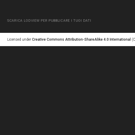
SCARICA LODVIEW PER PUBBLICARE I TUOI DATI
Licensed under
Creative Commons Attribution-ShareAlike 4.0 International
(C