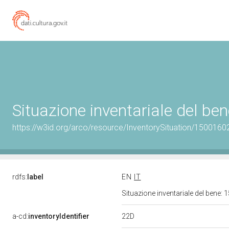
Situazione inventariale del b
https://w3id.org/arco/resource/InventorySituation/1500160
rdfs:
label
EN
IT
Situazione inventariale del bene
22D
a-cd:
inventoryIdentifier