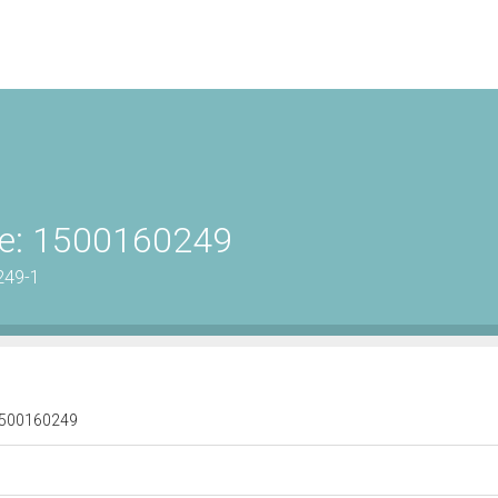
ene: 1500160249
249-1
: 1500160249