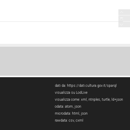
dati da:
https://dati.cultura.gov.it/sparql
visualizza su LodLive
visualizza come:
xml
,
ntriples
,
turtle
,
ld+json
odata:
atom
,
json
microdata:
html
,
json
rawdata:
csv
,
cxml