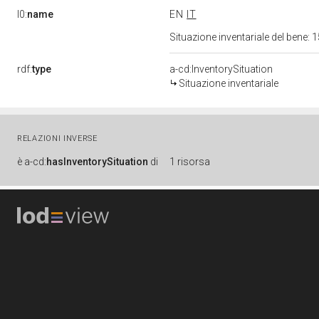
l0:
name
EN
IT
Situazione inventariale del bene
rdf:
type
a-cd:InventorySituation
Situazione inventariale
RELAZIONI INVERSE
è
a-cd:
hasInventorySituation
di
1 risorsa