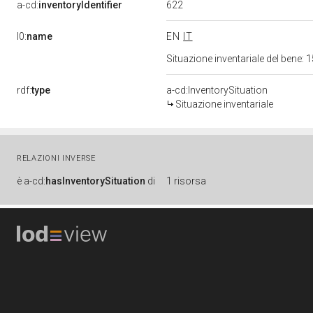
622
a-cd:
inventoryIdentifier
l0:
name
EN
IT
Situazione inventariale del bene
rdf:
type
a-cd:InventorySituation
Situazione inventariale
RELAZIONI INVERSE
è
a-cd:
hasInventorySituation
di
1 risorsa