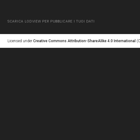
SCARICA LODVIEW PER PUBBLICARE I TUOI DATI
Licensed under
Creative Commons Attribution-ShareAlike 4.0 International
(C