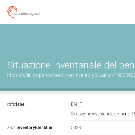
Situazione inventariale del b
https://w3id.org/arco/resource/InventorySituation/1500292
rdfs:
label
EN
IT
Situazione inventariale del bene
5328
a-cd:
inventoryIdentifier