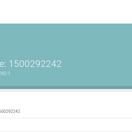
ene: 1500292242
242-1
: 1500292242