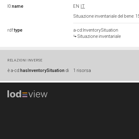
l0:
name
EN
IT
Situazione inventariale del bene
rdf:
type
a-cd:InventorySituation
Situazione inventariale
RELAZIONI INVERSE
è
a-cd:
hasInventorySituation
di
1 risorsa