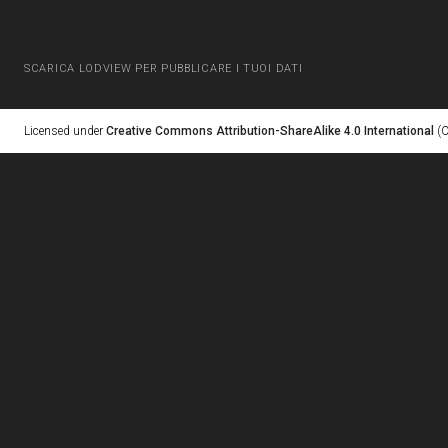
SCARICA LODVIEW PER PUBBLICARE I TUOI DATI
Licensed under
Creative Commons Attribution-ShareAlike 4.0 International
(C