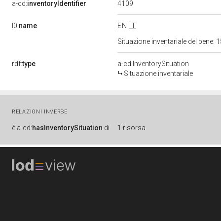
4109
a-cd:
inventoryIdentifier
l0:
name
EN
IT
Situazione inventariale del bene
rdf:
type
a-cd:InventorySituation
Situazione inventariale
RELAZIONI INVERSE
è
a-cd:
hasInventorySituation
di
1 risorsa