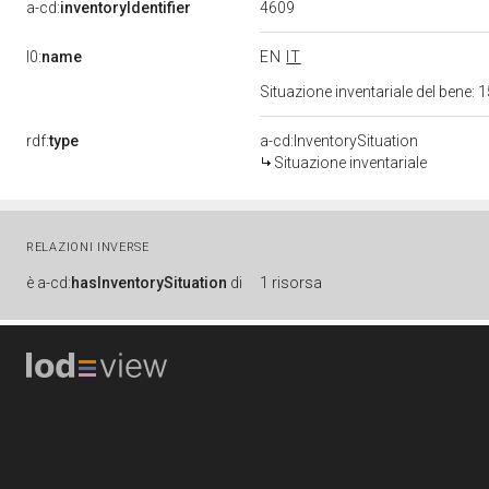
4609
a-cd:
inventoryIdentifier
l0:
name
EN
IT
Situazione inventariale del bene
rdf:
type
a-cd:InventorySituation
Situazione inventariale
RELAZIONI INVERSE
è
a-cd:
hasInventorySituation
di
1 risorsa