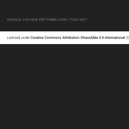
SCARICA LODVIEW PER PUBBLICARE I TUOI DATI
Licensed under
Creative Commons Attribution-ShareAlike 4.0 International
(C