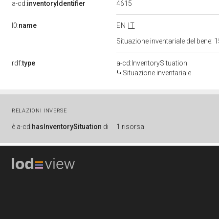
4615
a-cd:
inventoryIdentifier
l0:
name
EN
IT
Situazione inventariale del bene
rdf:
type
a-cd:InventorySituation
Situazione inventariale
RELAZIONI INVERSE
è
a-cd:
hasInventorySituation
di
1 risorsa