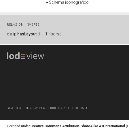
Schema iconografico
RELAZIONI INVERSE
è
a-ip:
hasLayout
di
1 risorsa
SCARICA LODVIEW PER PUBBLICARE I TUOI DATI
Licensed under
Creative Commons Attribution-ShareAlike 4.0 International
(C