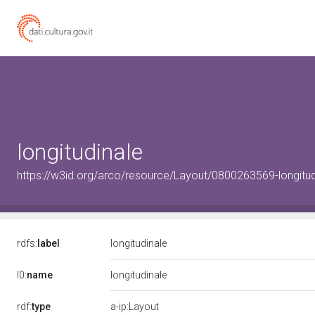
longitudinale
https://w3id.org/arco/resource/Layout/0800263569-longitud
rdfs:
label
longitudinale
l0:
name
longitudinale
rdf:
type
a-ip:Layout