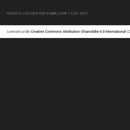
SCARICA LODVIEW PER PUBBLICARE I TUOI DATI
Licensed under
Creative Commons Attribution-ShareAlike 4.0 International
(C