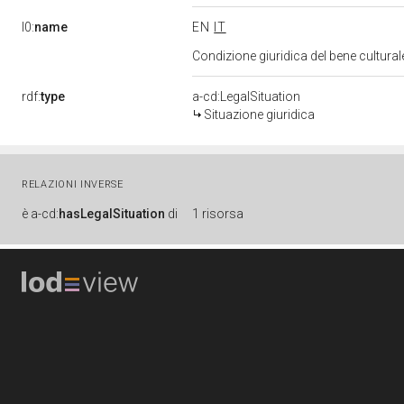
l0:
name
EN
IT
Condizione giuridica del bene cultura
rdf:
type
a-cd:LegalSituation
Situazione giuridica
RELAZIONI INVERSE
è
a-cd:
hasLegalSituation
di
1 risorsa