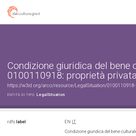
Condizione giuridica del bene 
0100110918: proprietà privat
https://w3id.org/arco/resource/LegalSituation/0100110918-le
LegalSituation
ENTITÀ DI TIPO:
rdfs:
label
EN
IT
Condizione giuridica del bene cultura