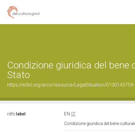
Condizione giuridica del bene
Stato
https://w3id.org/arco/resource/LegalSituation/0100143759-le
rdfs:
label
EN
IT
Condizione giuridica del bene cultura