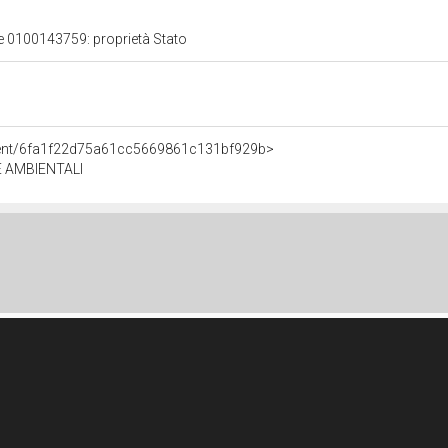
le 0100143759: proprietà Stato
Agent/6fa1f22d75a61cc5669861c131bf929b>
E AMBIENTALI