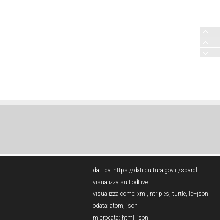
dati da:
https://dati.cultura.gov.it/sparql
visualizza su LodLive
visualizza come:
xml
,
ntriples
,
turtle
,
ld+json
odata:
atom
,
json
microdata:
html
,
json