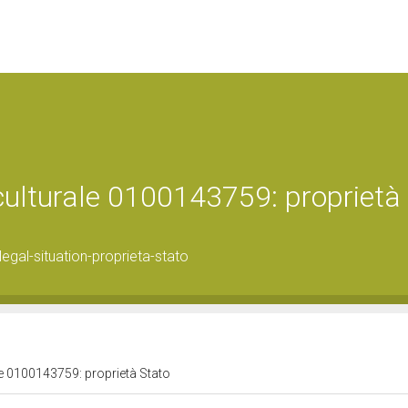
 culturale 0100143759: proprietà
gal-situation-proprieta-stato
le 0100143759: proprietà Stato