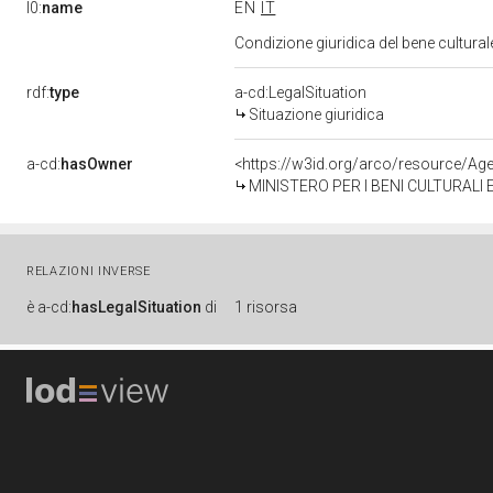
l0:
name
EN
IT
Condizione giuridica del bene cultura
rdf:
type
a-cd:LegalSituation
Situazione giuridica
a-cd:
hasOwner
<https://w3id.org/arco/resource/
MINISTERO PER I BENI CULTURALI 
RELAZIONI INVERSE
è
a-cd:
hasLegalSituation
di
1 risorsa