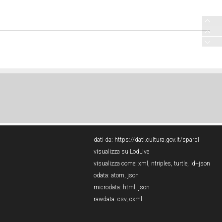
dati da:
https://dati.cultura.gov.it/sparql
visualizza su LodLive
visualizza come:
xml
,
ntriples
,
turtle
,
ld+json
odata:
atom
,
json
microdata:
html
,
json
rawdata:
csv
,
cxml