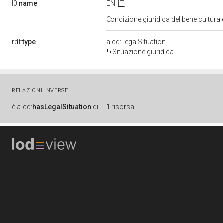
l0:
name
EN
IT
Condizione giuridica del bene cultura
rdf:
type
a-cd:LegalSituation
Situazione giuridica
RELAZIONI INVERSE
è
a-cd:
hasLegalSituation
di
1 risorsa