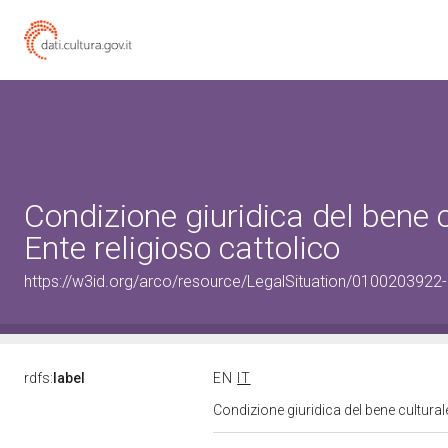
Condizione giuridica del bene
Ente religioso cattolico
https://w3id.org/arco/resource/LegalSituation/0100203922-5-
rdfs:
label
EN
IT
Condizione giuridica del bene cultura