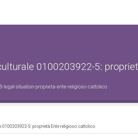
 culturale 0100203922-5: proprie
legal-situation-proprieta-ente-religioso-cattolico
le 0100203922-5: proprietà Ente religioso cattolico