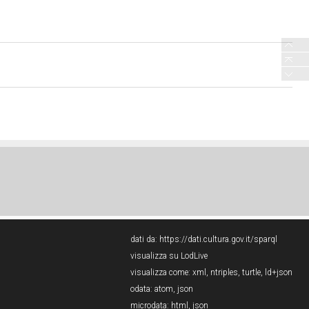
dati da:
https://dati.cultura.gov.it/sparql
visualizza su LodLive
visualizza come:
xml
,
ntriples
,
turtle
,
ld+json
odata:
atom
,
json
microdata:
html
,
json