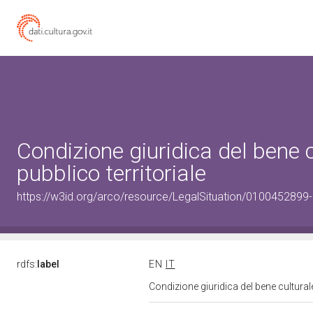
Condizione giuridica del bene
pubblico territoriale
https://w3id.org/arco/resource/LegalSituation/0100452899-leg
rdfs:
label
EN
IT
Condizione giuridica del bene cultural