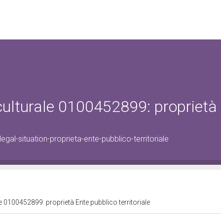
 culturale 0100452899: proprietà
al-situation-proprieta-ente-pubblico-territoriale
e 0100452899: proprietà Ente pubblico territoriale