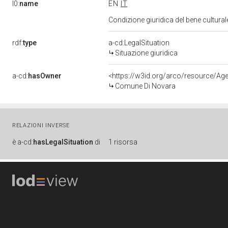
l0:
name
EN
IT
Condizione giuridica del bene cultural
rdf:
type
a-cd:LegalSituation
Situazione giuridica
a-cd:
hasOwner
<https://w3id.org/arco/resource/
Comune Di Novara
RELAZIONI INVERSE
è
a-cd:
hasLegalSituation
di
1 risorsa