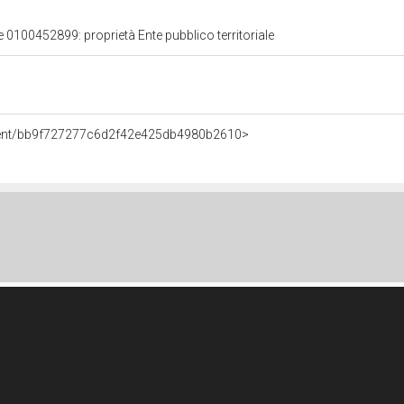
e 0100452899: proprietà Ente pubblico territoriale
Agent/bb9f727277c6d2f42e425db4980b2610>