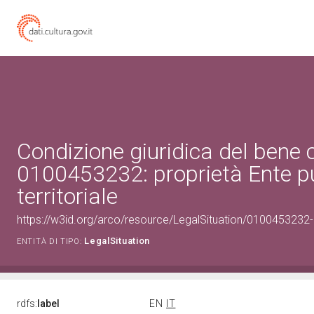
Condizione giuridica del bene 
0100453232: proprietà Ente p
territoriale
https://w3id.org/arco/resource/LegalSituation/0100453232-leg
LegalSituation
ENTITÀ DI TIPO:
rdfs:
label
EN
IT