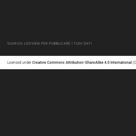
SCARICA LODVIEW PER PUBBLICARE I TUOI DATI
Licensed under
Creative Commons Attribution-ShareAlike 4.0 International
(C