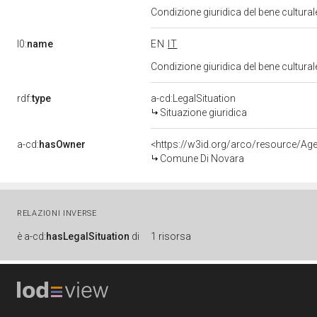
Condizione giuridica del bene cultural
l0:
name
EN
IT
Condizione giuridica del bene cultural
rdf:
type
a-cd:LegalSituation
Situazione giuridica
a-cd:
hasOwner
<https://w3id.org/arco/resource/
Comune Di Novara
RELAZIONI INVERSE
è
a-cd:
hasLegalSituation
di
1 risorsa