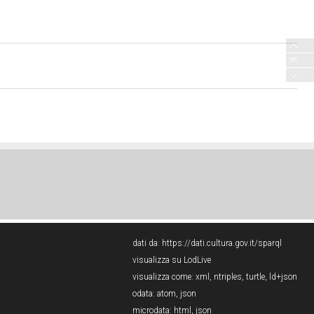
dati da:
https://dati.cultura.gov.it/sparql
visualizza su LodLive
visualizza come:
xml
,
ntriples
,
turtle
,
ld+json
odata:
atom
,
json
microdata:
html
,
json