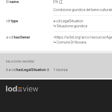
l0:
name
EN
IT
Condizione giuridica del bene cultural
rdf:
type
a-cd:LegalSituation
Situazione giuridica
a-cd:
hasOwner
<https://w3id.org/arco/resource/
Comune Di Novara
RELAZIONI INVERSE
è
a-cd:
hasLegalSituation
di
1 risorsa