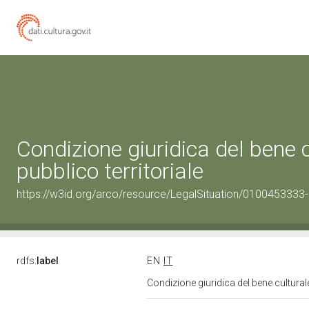
Condizione giuridica del bene
pubblico territoriale
https://w3id.org/arco/resource/LegalSituation/0100453333-leg
rdfs:
label
EN
IT
Condizione giuridica del bene cultural