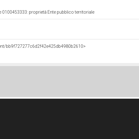
e 0100453333: proprietà Ente pubblico territoriale
Agent/bb9f727277c6d2f42e425db4980b2610>