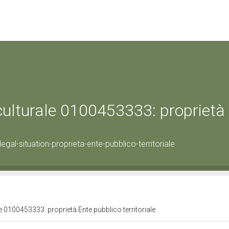
 culturale 0100453333: proprietà
al-situation-proprieta-ente-pubblico-territoriale
e 0100453333: proprietà Ente pubblico territoriale