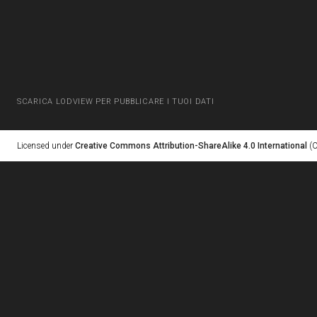
SCARICA LODVIEW PER PUBBLICARE I TUOI DATI
Licensed under
Creative Commons Attribution-ShareAlike 4.0 International
(C