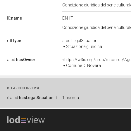
Condizione giuridica del bene cultural
l0:
name
EN
IT
Condizione giuridica del bene cultural
rdf:
type
a-cd:LegalSituation
Situazione giuridica
a-cd:
hasOwner
<https://w3id.org/arco/resource/
Comune Di Novara
RELAZIONI INVERSE
è
a-cd:
hasLegalSituation
di
1 risorsa