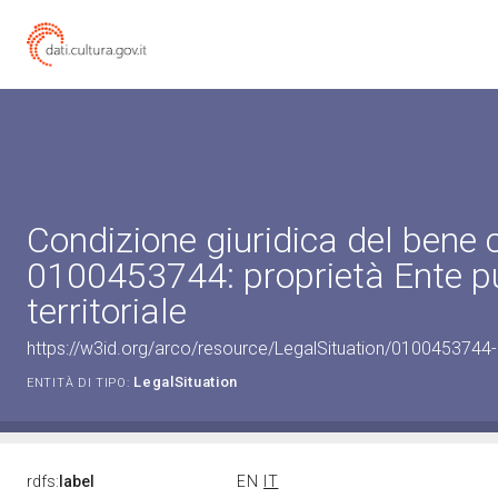
Condizione giuridica del bene 
0100453744: proprietà Ente p
territoriale
https://w3id.org/arco/resource/LegalSituation/0100453744-leg
LegalSituation
ENTITÀ DI TIPO:
rdfs:
label
EN
IT