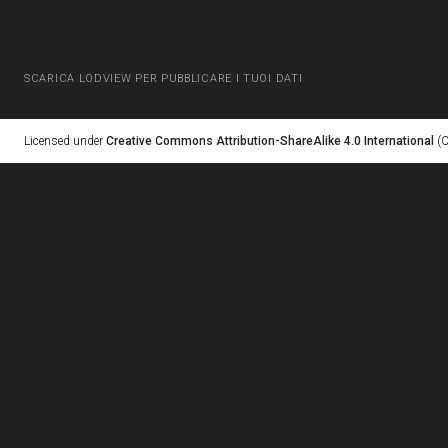
SCARICA LODVIEW PER PUBBLICARE I TUOI DATI
Licensed under
Creative Commons Attribution-ShareAlike 4.0 International
(C