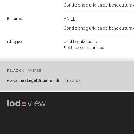
Condizione giuridica del bene cultura
l0:
name
EN
IT
Condizione giuridica del bene cultura
rdf:
type
a-cd:LegalSituation
Situazione giuridica
RELAZIONI INVERSE
è
a-cd:
hasLegalSituation
di
1 risorsa