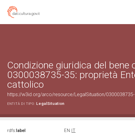
Condizione giuridica del bene 
0300038735-35: proprietà Ente
cattolico
https://w3id.org/arco/resource/LegalSituation/0300038735-35
LegalSituation
ENTITÀ DI TIPO:
rdfs:
label
EN
IT