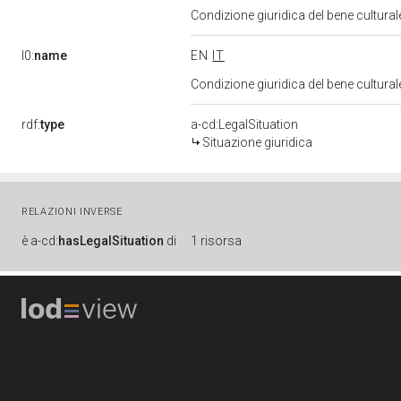
Condizione giuridica del bene cultura
l0:
name
EN
IT
Condizione giuridica del bene cultura
rdf:
type
a-cd:LegalSituation
Situazione giuridica
RELAZIONI INVERSE
è
a-cd:
hasLegalSituation
di
1 risorsa