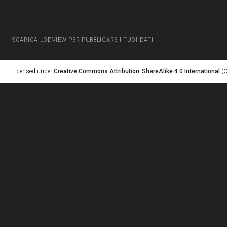
SCARICA LODVIEW PER PUBBLICARE I TUOI DATI
Licensed under
Creative Commons Attribution-ShareAlike 4.0 International
(C