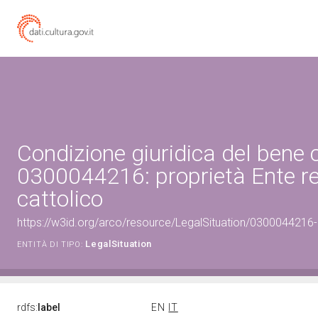
Condizione giuridica del bene 
0300044216: proprietà Ente re
cattolico
https://w3id.org/arco/resource/LegalSituation/0300044216-le
LegalSituation
ENTITÀ DI TIPO:
rdfs:
label
EN
IT