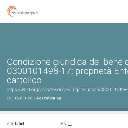
Condizione giuridica del bene 
0300101498-17: proprietà Ente
cattolico
https://w3id.org/arco/resource/LegalSituation/0300101498-17
LegalSituation
ENTITÀ DI TIPO:
rdfs:
label
EN
IT