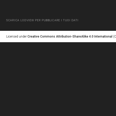
SCARICA LODVIEW PER PUBBLICARE I TUOI DATI
Licensed under
Creative Commons Attribution-ShareAlike 4.0 International
(C