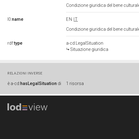
Condizione giuridica del bene cultura
l0:
name
EN
IT
Condizione giuridica del bene cultura
rdf:
type
a-cd:LegalSituation
Situazione giuridica
RELAZIONI INVERSE
è
a-cd:
hasLegalSituation
di
1 risorsa