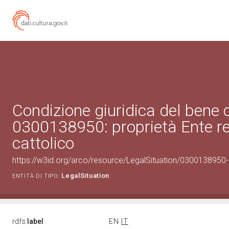
Condizione giuridica del bene 
0300138950: proprietà Ente re
cattolico
https://w3id.org/arco/resource/LegalSituation/0300138950-le
LegalSituation
ENTITÀ DI TIPO:
rdfs:
label
EN
IT