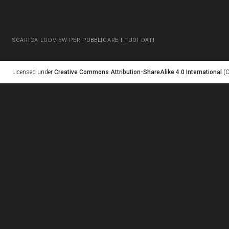
SCARICA LODVIEW PER PUBBLICARE I TUOI DATI
Licensed under
Creative Commons Attribution-ShareAlike 4.0 International
(C