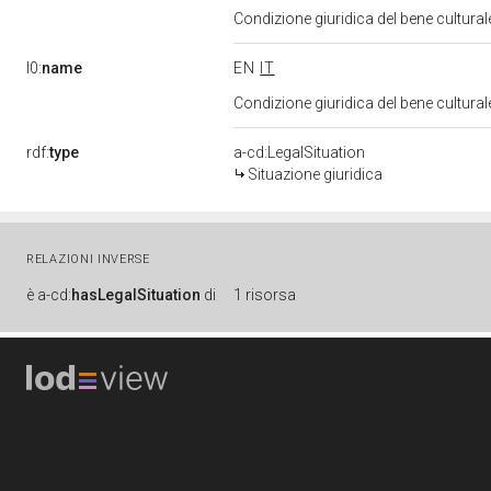
Condizione giuridica del bene cultura
l0:
name
EN
IT
Condizione giuridica del bene cultura
rdf:
type
a-cd:LegalSituation
Situazione giuridica
RELAZIONI INVERSE
è
a-cd:
hasLegalSituation
di
1 risorsa