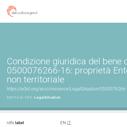
Condizione giuridica del bene 
0500076266-16: proprietà Ent
non territoriale
https://w3id.org/arco/resource/LegalSituation/0500076266-16
LegalSituation
ENTITÀ DI TIPO:
rdfs:
label
EN
IT