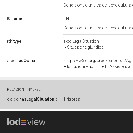
Condizione giuridica del bene cultura
l0:
name
EN
IT
Condizione giuridica del bene cultura
rdf:
type
a-cd:LegalSituation
Situazione giuridica
a-cd:
hasOwner
<https://w3id.org/arco/resource/
Istituzioni Pubbliche Di Assistenza
RELAZIONI INVERSE
è
a-cd:
hasLegalSituation
di
1 risorsa