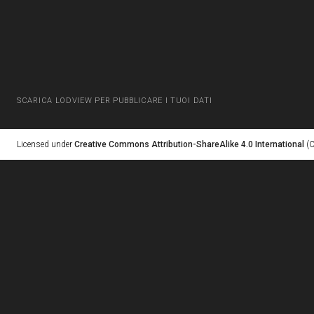
SCARICA LODVIEW PER PUBBLICARE I TUOI DATI
Licensed under
Creative Commons Attribution-ShareAlike 4.0 International
(C