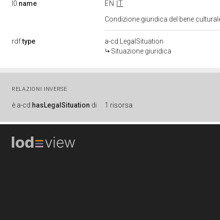
l0:
name
EN
IT
Condizione giuridica del bene cultura
rdf:
type
a-cd:LegalSituation
Situazione giuridica
RELAZIONI INVERSE
è
a-cd:
hasLegalSituation
di
1 risorsa