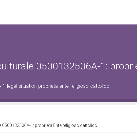
 culturale 0500132506A-1: propri
-legal-situation-proprieta-ente-religioso-cattolico
le 0500132506A-1: proprietà Ente religioso cattolico