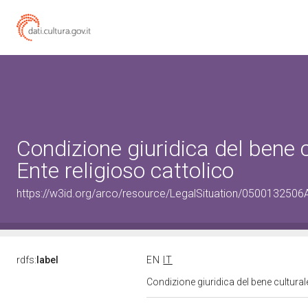
Condizione giuridica del bene
Ente religioso cattolico
https://w3id.org/arco/resource/LegalSituation/0500132506A-1
rdfs:
label
EN
IT
Condizione giuridica del bene cultura