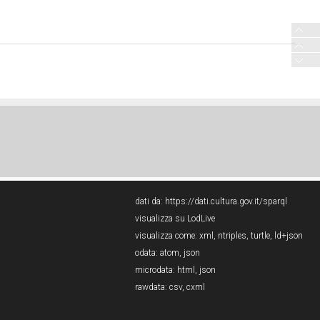
dati da:
https://dati.cultura.gov.it/sparql
visualizza su LodLive
visualizza come:
xml
,
ntriples
,
turtle
,
ld+json
odata:
atom
,
json
microdata:
html
,
json
rawdata:
csv
,
cxml