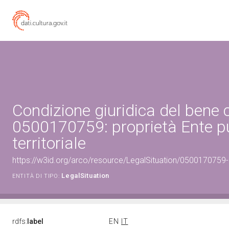
Condizione giuridica del bene 
0500170759: proprietà Ente p
territoriale
https://w3id.org/arco/resource/LegalSituation/0500170759-leg
LegalSituation
ENTITÀ DI TIPO:
rdfs:
label
EN
IT