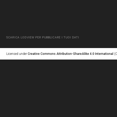
SCARICA LODVIEW PER PUBBLICARE I TUOI DATI
Licensed under
Creative Commons Attribution-ShareAlike 4.0 International
(C