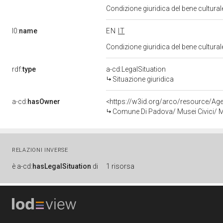
Condizione giuridica del bene cultural
l0:
name
EN
IT
Condizione giuridica del bene cultural
rdf:
type
a-cd:LegalSituation
Situazione giuridica
a-cd:
hasOwner
<https://w3id.org/arco/resource/
Comune Di Padova/ Musei Civici/ 
RELAZIONI INVERSE
è
a-cd:
hasLegalSituation
di
1 risorsa