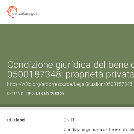
Condizione giuridica del bene 
0500187348: proprietà privat
https://w3id.org/arco/resource/LegalSituation/0500187348-le
LegalSituation
ENTITÀ DI TIPO:
rdfs:
label
EN
IT
Condizione giuridica del bene cultura