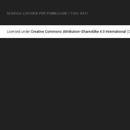
SCARICA LODVIEW PER PUBBLICARE I TUOI DATI
Licensed under
Creative Commons Attribution-ShareAlike 4.0 International
(C