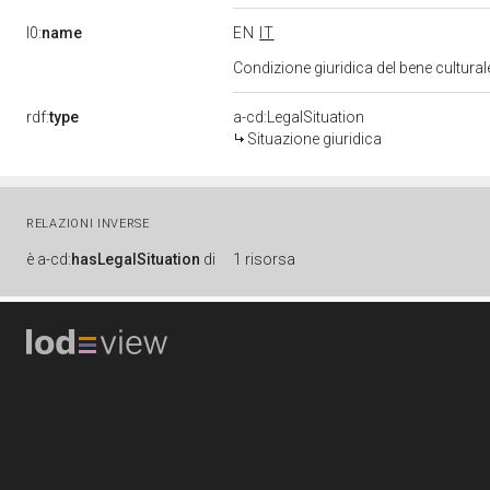
l0:
name
EN
IT
Condizione giuridica del bene cultura
rdf:
type
a-cd:LegalSituation
Situazione giuridica
RELAZIONI INVERSE
è
a-cd:
hasLegalSituation
di
1 risorsa