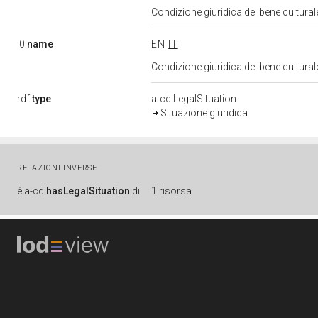
Condizione giuridica del bene cultura
l0:
name
EN
IT
Condizione giuridica del bene cultura
rdf:
type
a-cd:LegalSituation
Situazione giuridica
RELAZIONI INVERSE
è
a-cd:
hasLegalSituation
di
1 risorsa