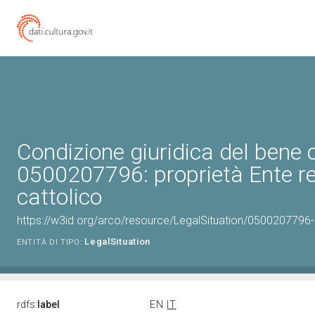
Condizione giuridica del bene 
0500207796: proprietà Ente re
cattolico
https://w3id.org/arco/resource/LegalSituation/0500207796-le
LegalSituation
ENTITÀ DI TIPO:
rdfs:
label
EN
IT