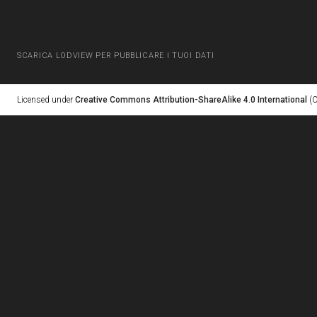
SCARICA LODVIEW PER PUBBLICARE I TUOI DATI
Licensed under
Creative Commons Attribution-ShareAlike 4.0 International
(C