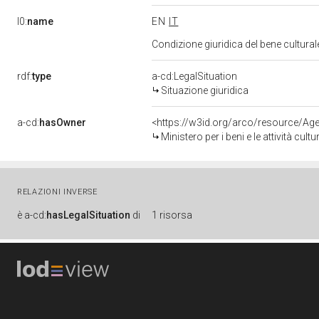
l0:
name
EN
IT
Condizione giuridica del bene cultura
rdf:
type
a-cd:LegalSituation
Situazione giuridica
a-cd:
hasOwner
<https://w3id.org/arco/resource/
Ministero per i beni e le attività cultur
RELAZIONI INVERSE
è
a-cd:
hasLegalSituation
di
1 risorsa