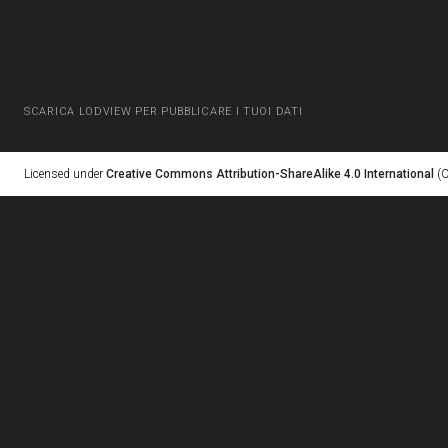
SCARICA LODVIEW PER PUBBLICARE I TUOI DATI
Licensed under
Creative Commons Attribution-ShareAlike 4.0 International
(C