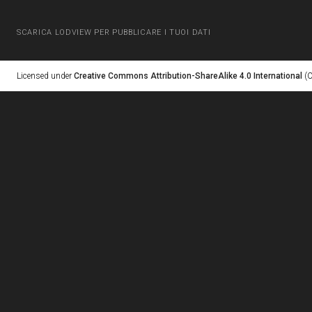
SCARICA LODVIEW PER PUBBLICARE I TUOI DATI
Licensed under
Creative Commons Attribution-ShareAlike 4.0 International
(C