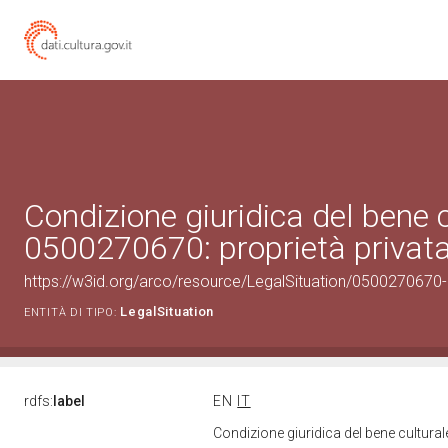
Condizione giuridica del bene 
0500270670: proprietà privat
https://w3id.org/arco/resource/LegalSituation/0500270670-le
LegalSituation
ENTITÀ DI TIPO:
rdfs:
label
EN
IT
Condizione giuridica del bene cultura