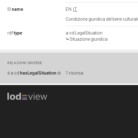
l0:
name
EN
IT
Condizione giuridica del bene cultura
rdf:
type
a-cd:LegalSituation
Situazione giuridica
RELAZIONI INVERSE
è
a-cd:
hasLegalSituation
di
1 risorsa