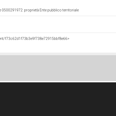
e 0500291972: proprietà Ente pubblico territoriale
gent/f73c62d1f73b3e9f738e72915bbf8e66>