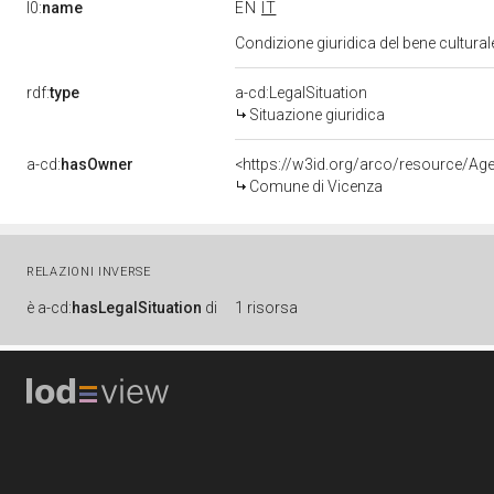
l0:
name
EN
IT
Condizione giuridica del bene cultural
rdf:
type
a-cd:LegalSituation
Situazione giuridica
a-cd:
hasOwner
<https://w3id.org/arco/resource/A
Comune di Vicenza
RELAZIONI INVERSE
è
a-cd:
hasLegalSituation
di
1 risorsa