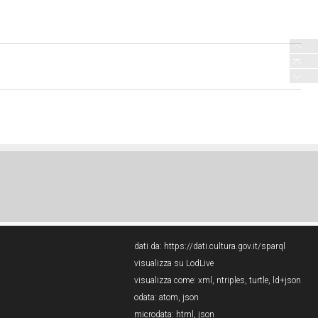
dati da:
https://dati.cultura.gov.it/sparql
visualizza su LodLive
visualizza come:
xml
,
ntriples
,
turtle
,
ld+json
odata:
atom
,
json
microdata:
html
,
json