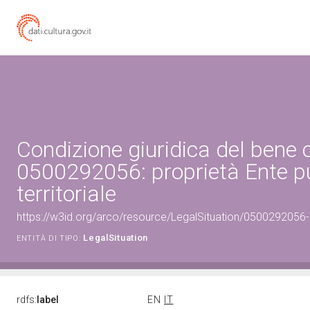
Condizione giuridica del bene 
0500292056: proprietà Ente p
territoriale
https://w3id.org/arco/resource/LegalSituation/0500292056-leg
LegalSituation
ENTITÀ DI TIPO:
rdfs:
label
EN
IT