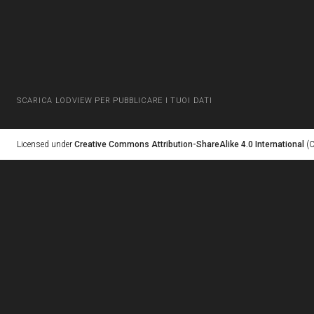
SCARICA LODVIEW PER PUBBLICARE I TUOI DATI
Licensed under
Creative Commons Attribution-ShareAlike 4.0 International
(C