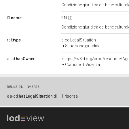
Condizione giuridica del bene cultural
l0:
name
EN
IT
Condizione giuridica del bene cultural
rdf:
type
a-cd:LegalSituation
Situazione giuridica
a-cd:
hasOwner
<https://w3id.org/arco/resource/A
Comune di Vicenza
RELAZIONI INVERSE
è
a-cd:
hasLegalSituation
di
1 risorsa