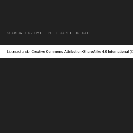
SCARICA LODVIEW PER PUBBLICARE I TUOI DATI
Licensed under
Creative Commons Attribution-ShareAlike 4.0 International
(C