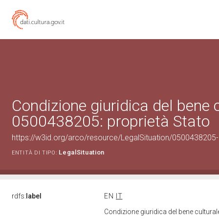
Condizione giuridica del bene 
0500438205: proprietà Stato
https://w3id.org/arco/resource/LegalSituation/0500438205-le
LegalSituation
ENTITÀ DI TIPO:
rdfs:
label
EN
IT
Condizione giuridica del bene cultura