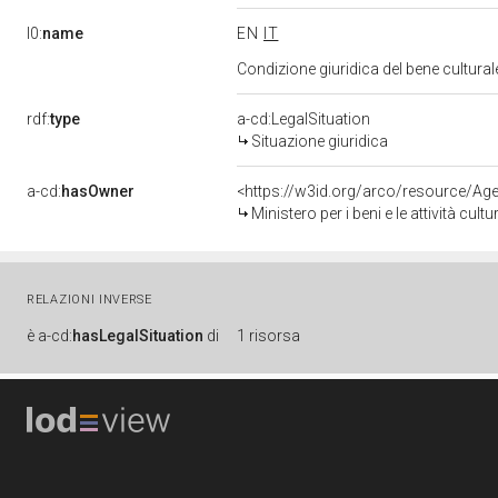
l0:
name
EN
IT
Condizione giuridica del bene cultura
rdf:
type
a-cd:LegalSituation
Situazione giuridica
a-cd:
hasOwner
<https://w3id.org/arco/resource/
Ministero per i beni e le attività cultur
RELAZIONI INVERSE
è
a-cd:
hasLegalSituation
di
1 risorsa