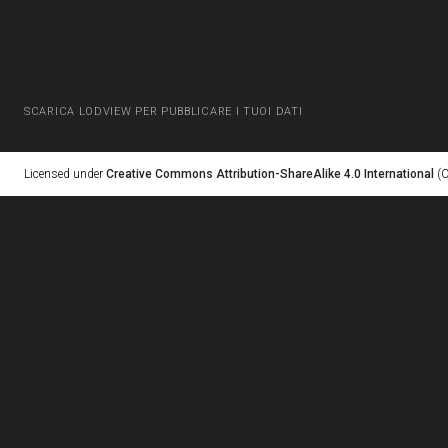
SCARICA LODVIEW PER PUBBLICARE I TUOI DATI
Licensed under
Creative Commons Attribution-ShareAlike 4.0 International
(C