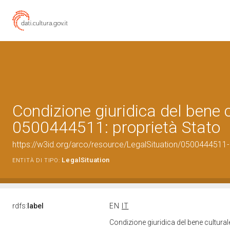
Condizione giuridica del bene 
0500444511: proprietà Stato
https://w3id.org/arco/resource/LegalSituation/0500444511-le
LegalSituation
ENTITÀ DI TIPO:
rdfs:
label
EN
IT
Condizione giuridica del bene cultura