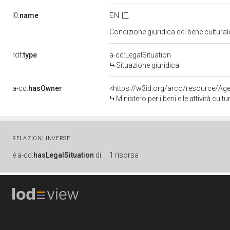
l0:
name
EN
IT
Condizione giuridica del bene cultura
rdf:
type
a-cd:LegalSituation
Situazione giuridica
a-cd:
hasOwner
<https://w3id.org/arco/resource/
Ministero per i beni e le attività cultur
RELAZIONI INVERSE
è
a-cd:
hasLegalSituation
di
1 risorsa