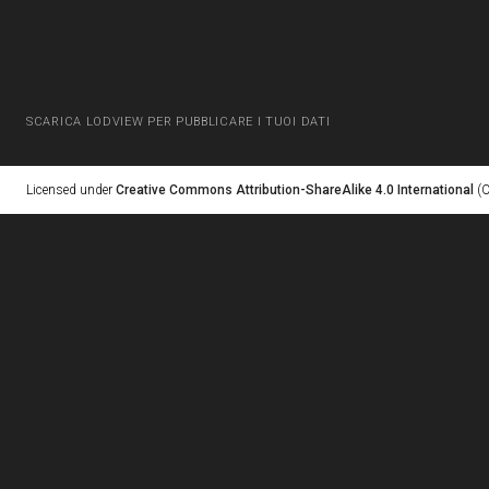
SCARICA LODVIEW PER PUBBLICARE I TUOI DATI
Licensed under
Creative Commons Attribution-ShareAlike 4.0 International
(C