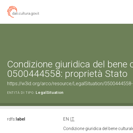
Condizione giuridica del bene 
0500444558: proprietà Stato
https://w3id.org/arco/resource/LegalSituation/0500444558-le
LegalSituation
ENTITÀ DI TIPO:
rdfs:
label
EN
IT
Condizione giuridica del bene cultura