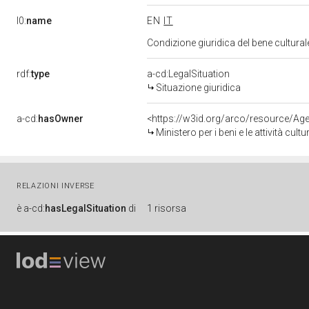
l0:
name
EN
IT
Condizione giuridica del bene cultura
rdf:
type
a-cd:LegalSituation
Situazione giuridica
a-cd:
hasOwner
<https://w3id.org/arco/resource/
Ministero per i beni e le attività cultur
RELAZIONI INVERSE
è
a-cd:
hasLegalSituation
di
1 risorsa