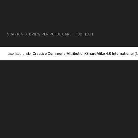
SCARICA LODVIEW PER PUBBLICARE I TUOI DATI
Licensed under
Creative Commons Attribution-ShareAlike 4.0 International
(C