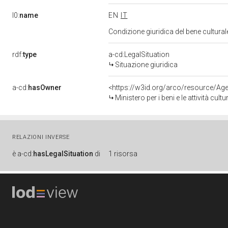
l0:
name
EN
IT
Condizione giuridica del bene cultura
rdf:
type
a-cd:LegalSituation
Situazione giuridica
a-cd:
hasOwner
<https://w3id.org/arco/resource/
Ministero per i beni e le attività cultur
RELAZIONI INVERSE
è
a-cd:
hasLegalSituation
di
1 risorsa