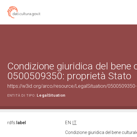
Condizione giuridica del bene 
0500509350: proprietà Stato
https://w3id.org/arco/resource/LegalSituation/0500509350-le
LegalSituation
ENTITÀ DI TIPO:
rdfs:
label
EN
IT
Condizione giuridica del bene cultura