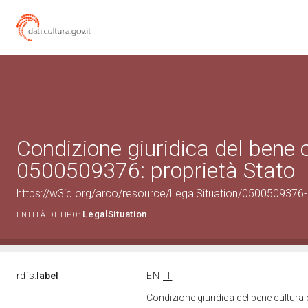
Condizione giuridica del bene 
0500509376: proprietà Stato
https://w3id.org/arco/resource/LegalSituation/0500509376-le
LegalSituation
ENTITÀ DI TIPO:
rdfs:
label
EN
IT
Condizione giuridica del bene cultura