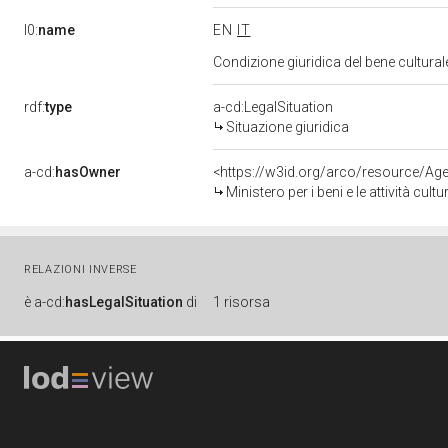
l0:
name
EN
IT
Condizione giuridica del bene cultura
rdf:
type
a-cd:LegalSituation
Situazione giuridica
a-cd:
hasOwner
<https://w3id.org/arco/resource/
Ministero per i beni e le attività cultur
RELAZIONI INVERSE
è
a-cd:
hasLegalSituation
di
1 risorsa