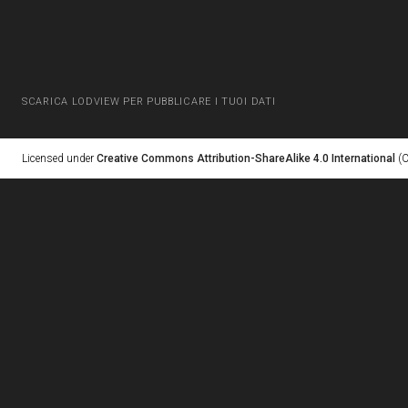
SCARICA LODVIEW PER PUBBLICARE I TUOI DATI
Licensed under
Creative Commons Attribution-ShareAlike 4.0 International
(C