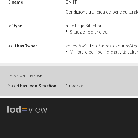
l0:
name
EN
IT
Condizione giuridica del bene cultura
rdf:
type
a-cd:LegalSituation
Situazione giuridica
a-cd:
hasOwner
<https://w3id.org/arco/resource/
Ministero per i beni e le attività cultur
RELAZIONI INVERSE
è
a-cd:
hasLegalSituation
di
1 risorsa