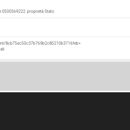
le 0500569222: proprietà Stato
Agent/8cb75ec50c37b769b2c85210b3716feb>
ali