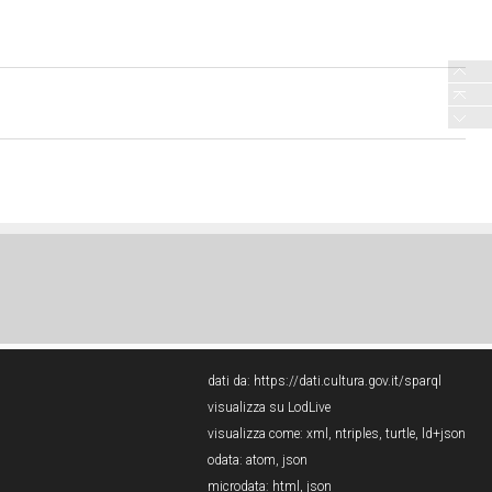
dati da:
https://dati.cultura.gov.it/sparql
visualizza su LodLive
visualizza come:
xml
,
ntriples
,
turtle
,
ld+json
odata:
atom
,
json
microdata:
html
,
json