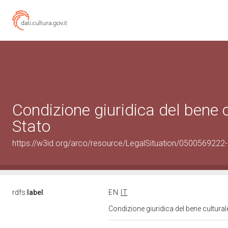
Condizione giuridica del bene
Stato
https://w3id.org/arco/resource/LegalSituation/0500569222-le
rdfs:
label
EN
IT
Condizione giuridica del bene cultura