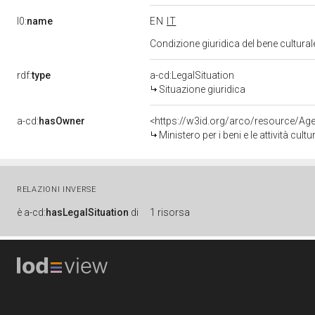
l0:
name
EN
IT
Condizione giuridica del bene cultura
rdf:
type
a-cd:LegalSituation
Situazione giuridica
a-cd:
hasOwner
<https://w3id.org/arco/resource/
Ministero per i beni e le attività cultur
RELAZIONI INVERSE
è
a-cd:
hasLegalSituation
di
1 risorsa