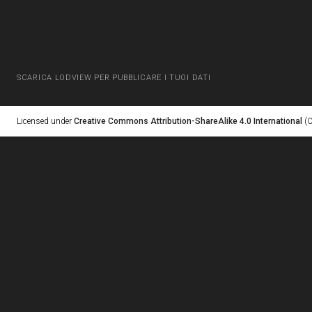
SCARICA LODVIEW PER PUBBLICARE I TUOI DATI
Licensed under
Creative Commons Attribution-ShareAlike 4.0 International
(C