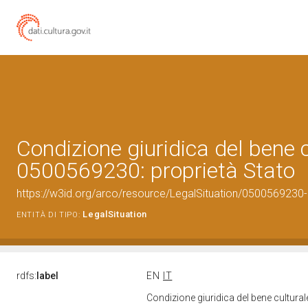
Condizione giuridica del bene 
0500569230: proprietà Stato
https://w3id.org/arco/resource/LegalSituation/0500569230-le
LegalSituation
ENTITÀ DI TIPO:
rdfs:
label
EN
IT
Condizione giuridica del bene cultura