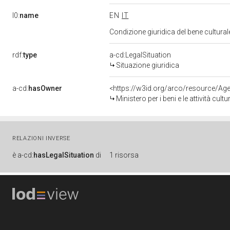
l0:
name
EN
IT
Condizione giuridica del bene cultura
rdf:
type
a-cd:LegalSituation
Situazione giuridica
a-cd:
hasOwner
<https://w3id.org/arco/resource/
Ministero per i beni e le attività cultur
RELAZIONI INVERSE
è
a-cd:
hasLegalSituation
di
1 risorsa