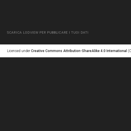
SCARICA LODVIEW PER PUBBLICARE I TUOI DATI
Licensed under
Creative Commons Attribution-ShareAlike 4.0 International
(C