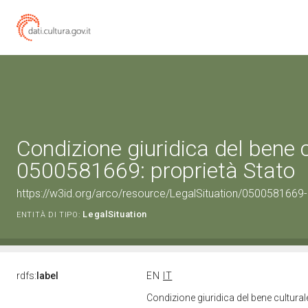
Condizione giuridica del bene 
0500581669: proprietà Stato
https://w3id.org/arco/resource/LegalSituation/0500581669-le
LegalSituation
ENTITÀ DI TIPO:
rdfs:
label
EN
IT
Condizione giuridica del bene cultura