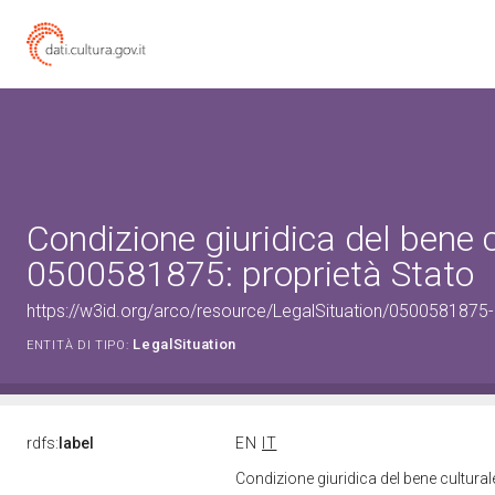
Condizione giuridica del bene 
0500581875: proprietà Stato
https://w3id.org/arco/resource/LegalSituation/0500581875-le
LegalSituation
ENTITÀ DI TIPO:
rdfs:
label
EN
IT
Condizione giuridica del bene cultura