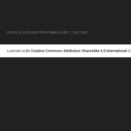
SCARICA LODVIEW PER PUBBLICARE I TUOI DATI
Licensed under
Creative Commons Attribution-ShareAlike 4.0 International
(C