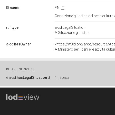
l0:
name
EN
IT
Condizione giuridica del bene cultura
rdf:
type
a-cd:LegalSituation
Situazione giuridica
a-cd:
hasOwner
<https://w3id.org/arco/resource/
Ministero per i beni e le attività cultur
RELAZIONI INVERSE
è
a-cd:
hasLegalSituation
di
1 risorsa