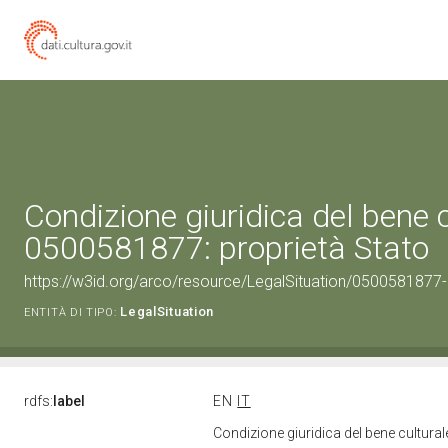
Condizione giuridica del bene 
0500581877: proprietà Stato
https://w3id.org/arco/resource/LegalSituation/0500581877-le
LegalSituation
ENTITÀ DI TIPO:
rdfs:
label
EN
IT
Condizione giuridica del bene cultura