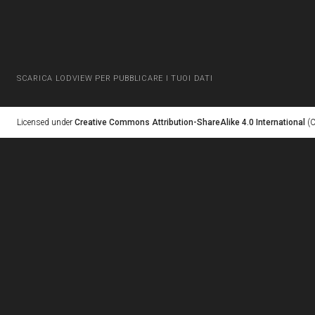
SCARICA LODVIEW PER PUBBLICARE I TUOI DATI
Licensed under
Creative Commons Attribution-ShareAlike 4.0 International
(C