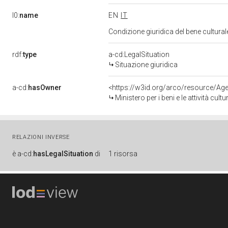
l0:
name
EN
IT
Condizione giuridica del bene cultura
rdf:
type
a-cd:LegalSituation
Situazione giuridica
a-cd:
hasOwner
<https://w3id.org/arco/resource/
Ministero per i beni e le attività cultur
RELAZIONI INVERSE
è
a-cd:
hasLegalSituation
di
1 risorsa