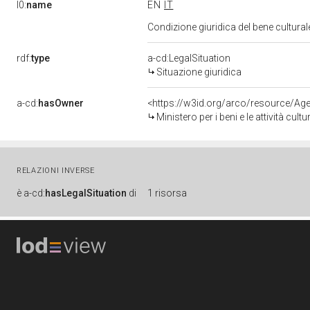
l0:
name
EN
IT
Condizione giuridica del bene cultura
rdf:
type
a-cd:LegalSituation
Situazione giuridica
a-cd:
hasOwner
<https://w3id.org/arco/resource/
Ministero per i beni e le attività cultur
RELAZIONI INVERSE
è
a-cd:
hasLegalSituation
di
1 risorsa