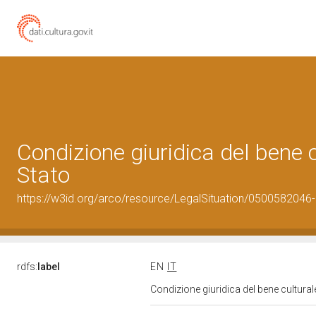
Condizione giuridica del bene
Stato
https://w3id.org/arco/resource/LegalSituation/0500582046-le
rdfs:
label
EN
IT
Condizione giuridica del bene cultura