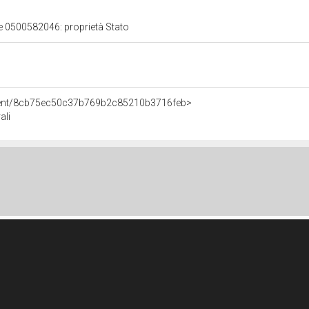
le 0500582046: proprietà Stato
Agent/8cb75ec50c37b769b2c85210b3716feb>
ali