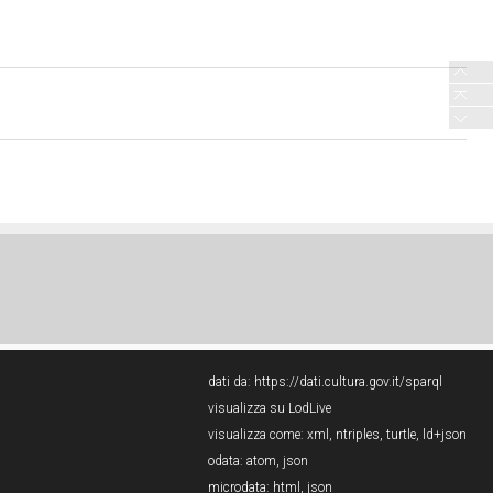
dati da:
https://dati.cultura.gov.it/sparql
visualizza su LodLive
visualizza come:
xml
,
ntriples
,
turtle
,
ld+json
odata:
atom
,
json
microdata:
html
,
json