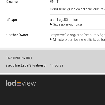
l0:
name
EN
IT
Condizione giuridica del bene cultura
rdf:
type
a-cd:LegalSituation
Situazione giuridica
a-cd:
hasOwner
<https://w3id.org/arco/resource/
Ministero per i beni e le attività cultur
RELAZIONI INVERSE
è
a-cd:
hasLegalSituation
di
1 risorsa