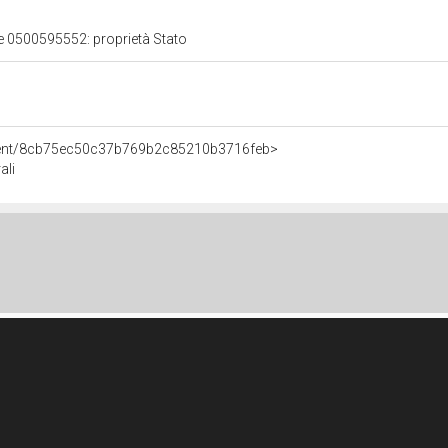
le 0500595552: proprietà Stato
Agent/8cb75ec50c37b769b2c85210b3716feb>
ali