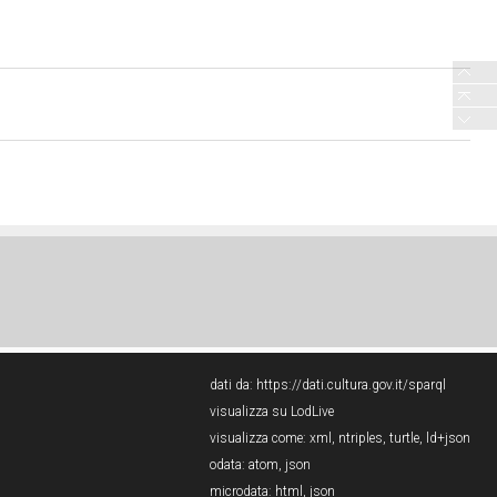
dati da:
https://dati.cultura.gov.it/sparql
visualizza su LodLive
visualizza come:
xml
,
ntriples
,
turtle
,
ld+json
odata:
atom
,
json
microdata:
html
,
json