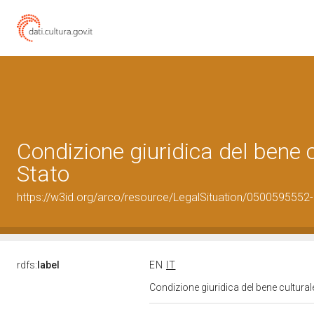
Condizione giuridica del bene
Stato
https://w3id.org/arco/resource/LegalSituation/0500595552-le
rdfs:
label
EN
IT
Condizione giuridica del bene cultura