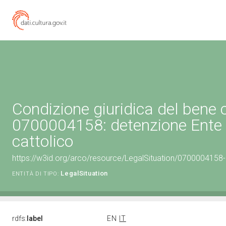
Condizione giuridica del bene 
0700004158: detenzione Ente 
cattolico
https://w3id.org/arco/resource/LegalSituation/0700004158-le
LegalSituation
ENTITÀ DI TIPO:
rdfs:
label
EN
IT