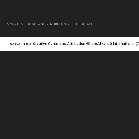
SCARICA LODVIEW PER PUBBLICARE I TUOI DATI
Licensed under
Creative Commons Attribution-ShareAlike 4.0 International
(C