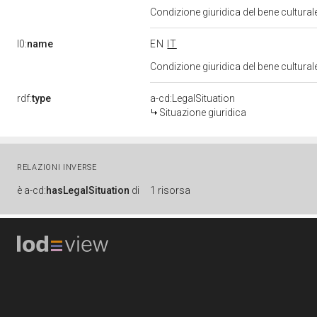
Condizione giuridica del bene cultura
l0:
name
EN
IT
Condizione giuridica del bene cultura
rdf:
type
a-cd:LegalSituation
Situazione giuridica
RELAZIONI INVERSE
è
a-cd:
hasLegalSituation
di
1 risorsa