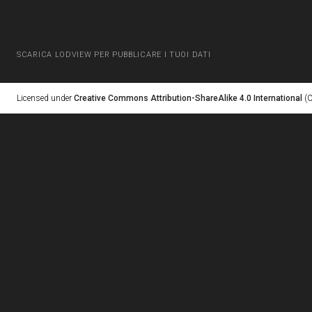
SCARICA LODVIEW PER PUBBLICARE I TUOI DATI
Licensed under
Creative Commons Attribution-ShareAlike 4.0 International
(C