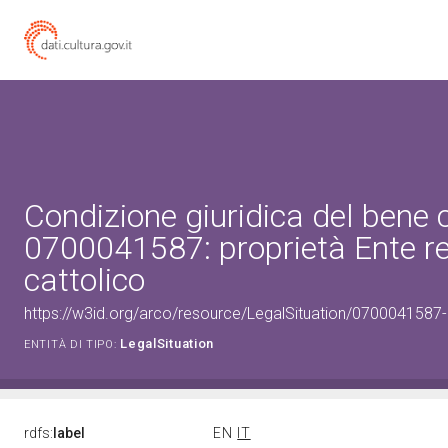
Condizione giuridica del bene 
0700041587: proprietà Ente re
cattolico
https://w3id.org/arco/resource/LegalSituation/0700041587-le
LegalSituation
ENTITÀ DI TIPO:
rdfs:
label
EN
IT