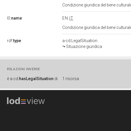
Condizione giuridica del bene cultura
l0:
name
EN
IT
Condizione giuridica del bene cultura
rdf:
type
a-cd:LegalSituation
Situazione giuridica
RELAZIONI INVERSE
è
a-cd:
hasLegalSituation
di
1 risorsa