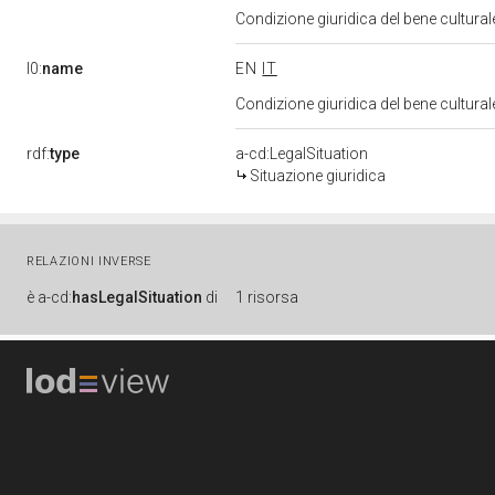
Condizione giuridica del bene cultura
l0:
name
EN
IT
Condizione giuridica del bene cultura
rdf:
type
a-cd:LegalSituation
Situazione giuridica
RELAZIONI INVERSE
è
a-cd:
hasLegalSituation
di
1 risorsa