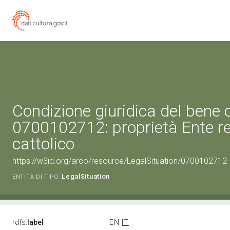
Condizione giuridica del bene 
0700102712: proprietà Ente re
cattolico
https://w3id.org/arco/resource/LegalSituation/0700102712-le
LegalSituation
ENTITÀ DI TIPO:
rdfs:
label
EN
IT