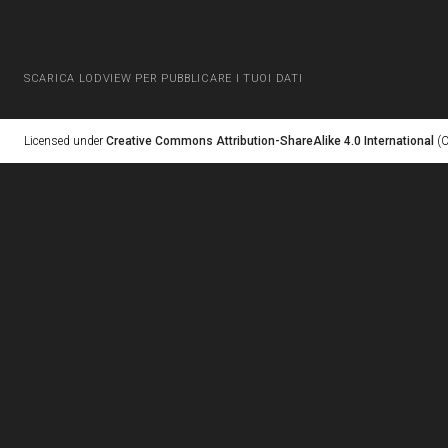
SCARICA LODVIEW PER PUBBLICARE I TUOI DATI
Licensed under
Creative Commons Attribution-ShareAlike 4.0 International
(C