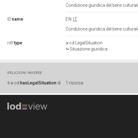
Condizione giuridica del bene cultura
l0:
name
EN
IT
Condizione giuridica del bene cultura
rdf:
type
a-cd:LegalSituation
Situazione giuridica
RELAZIONI INVERSE
è
a-cd:
hasLegalSituation
di
1 risorsa