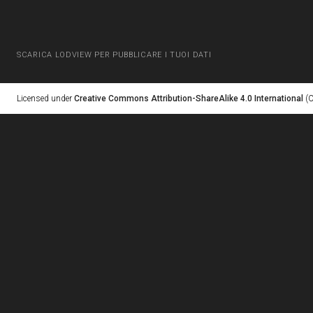
SCARICA LODVIEW PER PUBBLICARE I TUOI DATI
Licensed under
Creative Commons Attribution-ShareAlike 4.0 International
(C