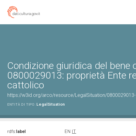
Condizione giuridica del bene 
0800029013: proprietà Ente re
cattolico
https://w3id.org/arco/resource/LegalSituation/0800029013-le
LegalSituation
ENTITÀ DI TIPO:
rdfs:
label
EN
IT