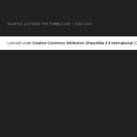
SCARICA LODVIEW PER PUBBLICARE I TUOI DATI
Licensed under
Creative Commons Attribution-ShareAlike 4.0 International
(C