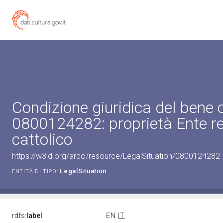
Condizione giuridica del bene 
0800124282: proprietà Ente re
cattolico
https://w3id.org/arco/resource/LegalSituation/0800124282-le
LegalSituation
ENTITÀ DI TIPO:
rdfs:
label
EN
IT