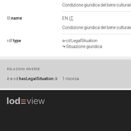
Condizione giuridica del bene cultura
l0:
name
EN
IT
Condizione giuridica del bene cultura
rdf:
type
a-cd:LegalSituation
Situazione giuridica
RELAZIONI INVERSE
è
a-cd:
hasLegalSituation
di
1 risorsa