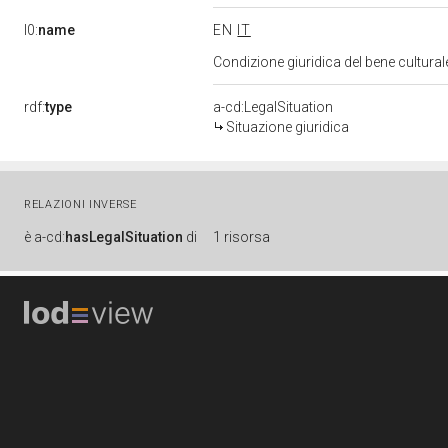
l0:
name
EN
IT
Condizione giuridica del bene cultura
rdf:
type
a-cd:LegalSituation
Situazione giuridica
RELAZIONI INVERSE
è
a-cd:
hasLegalSituation
di
1 risorsa