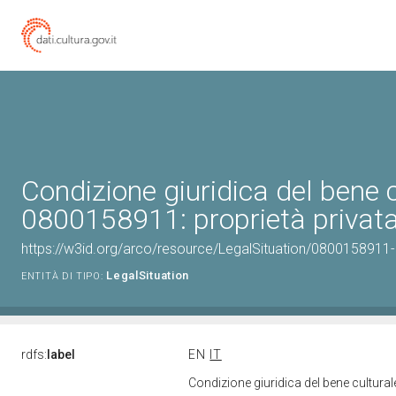
Condizione giuridica del bene 
0800158911: proprietà privat
https://w3id.org/arco/resource/LegalSituation/0800158911-le
LegalSituation
ENTITÀ DI TIPO:
rdfs:
label
EN
IT
Condizione giuridica del bene cultura