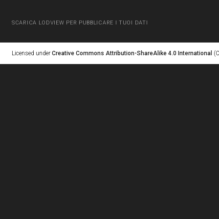
SCARICA LODVIEW PER PUBBLICARE I TUOI DATI
Licensed under
Creative Commons Attribution-ShareAlike 4.0 International
(C