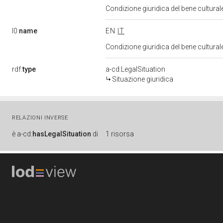
Condizione giuridica del bene cultura
l0:
name
EN
IT
Condizione giuridica del bene cultura
rdf:
type
a-cd:LegalSituation
Situazione giuridica
RELAZIONI INVERSE
è
a-cd:
hasLegalSituation
di
1 risorsa