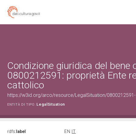
Condizione giuridica del bene 
0800212591: proprietà Ente re
cattolico
https://w3id.org/arco/resource/LegalSituation/0800212591-le
LegalSituation
ENTITÀ DI TIPO:
rdfs:
label
EN
IT