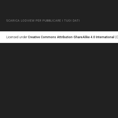
SCARICA LODVIEW PER PUBBLICARE I TUOI DATI
Licensed under
Creative Commons Attribution-ShareAlike 4.0 International
(C